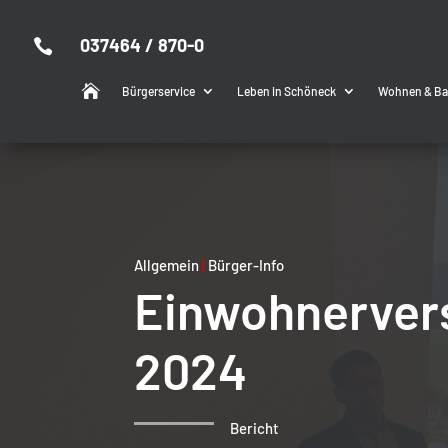
037464 / 870-0


Bürgerservice
Leben in Schöneck
Wohnen & B
Allgemein
|
Bürger-Info
Einwohnerver
2024
Bericht