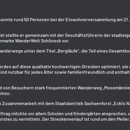
onnte rund 50 Personen bei der Einwohnerversammlung am 21.
 stellte er gemeinsam mit der Geschäftsführerin der stadteige
chmarke WanderWelt Schöneck vor.
wanderwege unter dem Titel „Bergläufe“, die Teil eines Gesamtk
den auf diese qualitativ hochwertigen Strecken optimiert, sie 
ind nutzbar für jedes Alter sowie familienfreundlich und enthal
d von Besuchern stark frequentierten Wanderweg „Moosmännl
inzu:
in Zusammenarbeit mit dem Staatsbetrieb Sachsenforst „Ecki’s N
uftrag möchte vor allem Schulen und Kindergärten ansprechen, 
rstes zu vermitteln. Der Streckenverlauf ist rund um den Meiler.