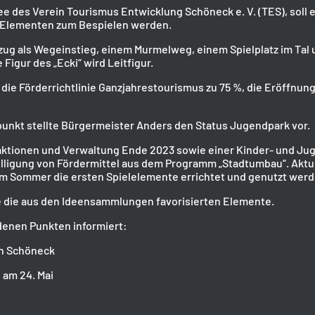
ee des Verein Tourismus Entwicklung Schöneck e. V. (TES), soll e
 Elementen zum Bespielen werden.
zug als Wegeinstieg, einem Murmelweg, einem Spielplatz im Tal u
igur des „Ecki“ wird Leitfigur.
 die Förderrichtlinie Ganzjahrestourismus zu 75 %, die Eröffnung
nkt stellte Bürgermeister Anders den Status Jugendpark vor.
ktionen und Verwaltung Ende 2023 sowie einer Kinder- und Ju
illigung von Fördermittel aus dem Programm „Stadtumbau“. Aktuel
im Sommer die ersten Spielelemente errichtet und genutzt wer
ie die aus den Ideensammlungen favorisierten Elemente.
denen Punkten informiert:
in Schöneck
 am 24. Mai