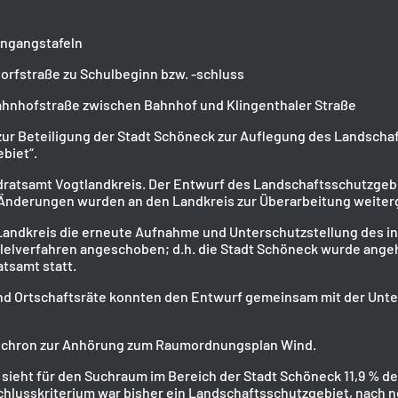
ingangstafeln
orfstraße zu Schulbeginn bzw. -schluss
hnhofstraße zwischen Bahnhof und Klingenthaler Straße
zur Beteiligung der Stadt Schöneck zur Auflegung des Landsch
biet“.
ndratsamt Vogtlandkreis. Der Entwurf des Landschaftsschutzgeb
 Änderungen wurden an den Landkreis zur Überarbeitung weite
andkreis die erneute Aufnahme und Unterschutzstellung des in 
llelverfahren angeschoben; d.h. die Stadt Schöneck wurde angehö
atsamt statt.
d Ortschaftsräte konnten den Entwurf gemeinsam mit der Unte
ynchron zur Anhörung zum Raumordnungsplan Wind.
ieht für den Suchraum im Bereich der Stadt Schöneck 11,9 % de
schlusskriterium war bisher ein Landschaftsschutzgebiet, nach