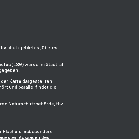
aftsschutzgebietes „Oberes
ietes (LSG) wurde im Stadtrat
rgegeben.
der Karte dargestellten
rt und parallel findet die
ren Naturschutzbehörde, tlw.
r Flächen, insbesondere
 neuesten Aussagen des