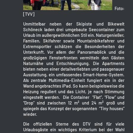
Foto:
[TVV]
Unmittelbar neben der Skipiste und Bikewelt
Schöneck laden drei umgebaute Seecontainer zum
Urlaub im außergewöhnlichen Stil ein. Naturgenießer,
Familien, Skifahrer sowie Mountainbikefahrer und
Extremsportler schätzen die Besonderheiten der
Unterkunft. Vor allem der Panoramablick und die
großzügigen Fensterfronten vermitteln den Gästen
Naturnähe und Entschleunigung. Die Apartments
bieten neben einer detailverliebten und passgenauer
Ausstattung, ein umfassendes Smart-Home-System.
Als zentrale Multimedia-Einheit fungiert ein in der
Wand angebrachtes iPad. So kann beispielsweise die
Heizung reguliert und das Licht, je nach Stimmung
eingestellt werden. Die Container “Flat”, “Flow” und
“Drop” sind zwischen 12 m² und 24 m² groß und
spiegeln das Konzept der sogenannten “Tiny houses”
wieder.
Die offiziellen Sterne des DTV sind für viele
Urlaubsgäste ein wichtiges Kriterium bei der Wahl