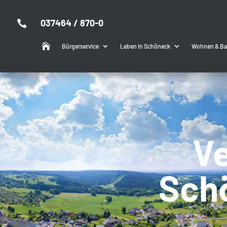
037464 / 870-0


Bürgerservice
Leben in Schöneck
Wohnen & B
Ve
Sch