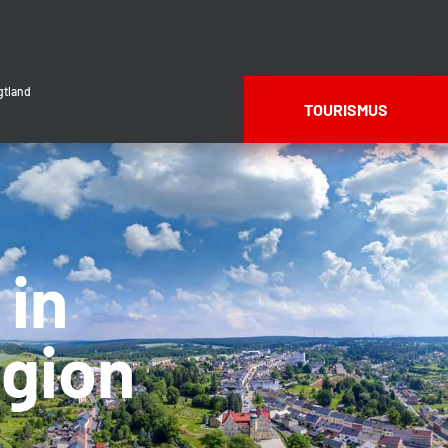
gtland
TOURISMUS
 in
gion