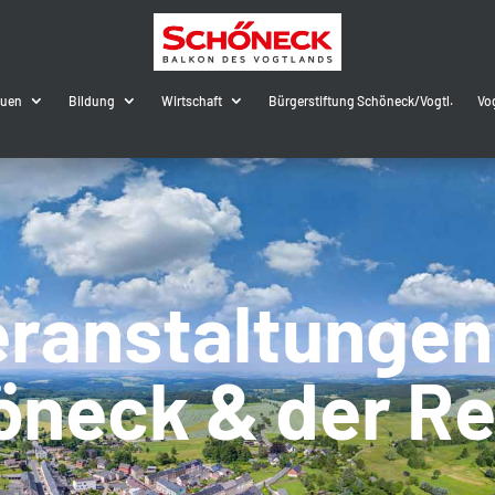
auen
Bildung
Wirtschaft
Bürgerstiftung Schöneck/Vogtl.
Vo
ranstaltungen
öneck & der Re