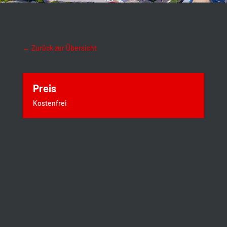
← Zurück zur Übersicht
Preis
Kostenfrei