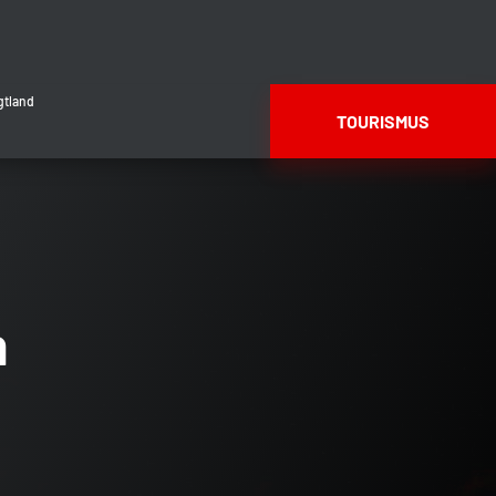
gtland
TOURISMUS
n