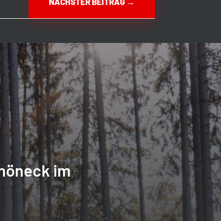
NÄCHSTER BEITRAG
→
höneck im