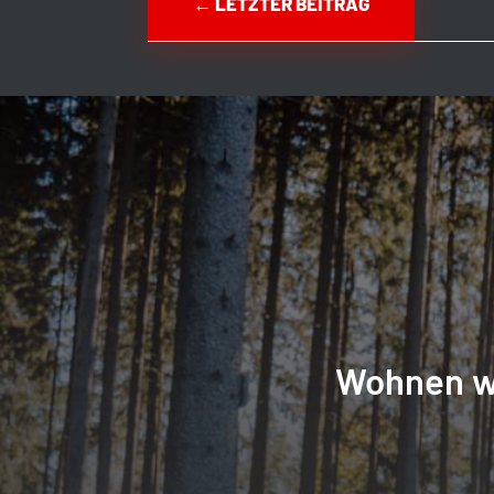
←
LETZTER BEITRAG
Wohnen w