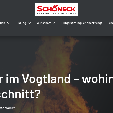
auen
Bildung
Wirtschaft
Bürgerstiftung Schöneck/Vogtl.
Vo
r im Vogtland – wohi
chnitt?
nformiert